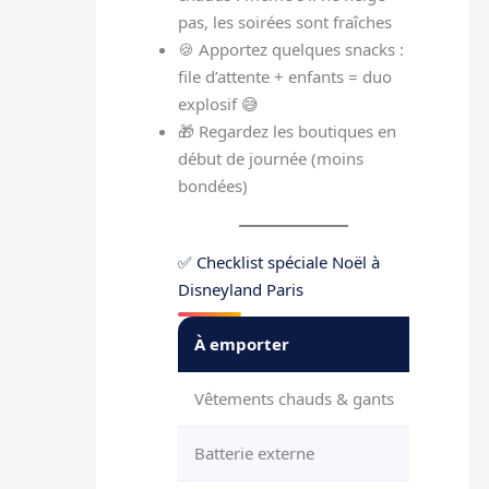
pas, les soirées sont fraîches
🍪 Apportez quelques snacks :
file d’attente + enfants = duo
explosif 😅
🎁 Regardez les boutiques en
début de journée (moins
bondées)
✅ Checklist spéciale Noël à
Disneyland Paris
À emporter
Pourq
Vêtements chauds & gants
Pour le
Batterie externe
Applica