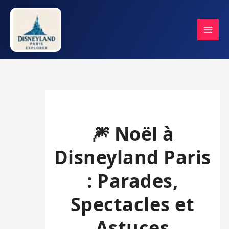
Aller
au
contenu
🎆 Noël à
Disneyland Paris
: Parades,
Spectacles et
Astuces