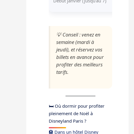
Début janvier (jusqu’au 7)
ba
💡
Conseil : venez en
semaine (mardi à
jeudi), et réservez vos
billets en avance pour
profiter des meilleurs
tarifs.
🛏️ Où dormir pour profiter
pleinement de Noël à
Disneyland Paris ?
🏨 Dans un hôtel Disney