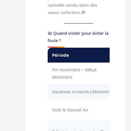
cannelle vendu dans des
seaux collectors 🎁
📅 Quand visiter pour éviter la
foule ?
Période
Af
Fin novembre – début
Mo
décembre
Vacances scolaires (décembre)
Trè
Noël & Nouvel An
Ma
Mo