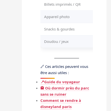
Billets imprimés / QR
Gagnez 
Appareil photo
Pour im
Snacks & gourdes
Indispe
Doudou / jeux
Pour pa
🔗 Ces articles peuvent vous
être aussi utiles :
📍Guide du voyageur
🏨 Où dormir près du parc
sans se ruiner
Comment se rendre à
disneyland paris