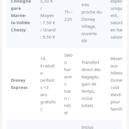
Consigne
5,50 €
espèces
très
gare
/
uniquem
7h –
proche du
Marne-
Moyen
ent,
22h
Disney
la-Vallée
: 7,50 €
saturée
Village,
Chessy
/ Grand
en haute
ouverte
: 9,50 €
saison
tôt
Selo
18
Réservé
n
Transfert
€/adult
aux
hor
direct des
e
hôtels
aire
bagages,
Disney
(enfant
Disney,
s
gain de
Express
s <3
coût
trai
temps,
ans
élevé
n /
inclut
gratuits
pour
hôt
billets
)
familles
el
Inclus