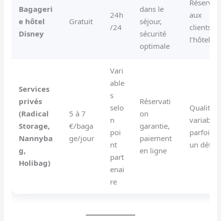
Réservé
Bagageri
dans le
24h
aux
e hôtel
Gratuit
séjour,
/24
clients d
Disney
sécurité
l’hôtel
optimale
Vari
able
Services
s
privés
Réservati
selo
Qualité
(Radical
5 à 7
on
n
variable,
Storage,
€/baga
garantie,
poi
parfois
Nannyba
ge/jour
paiement
nt
un détou
g,
en ligne
part
Holibag)
enai
re