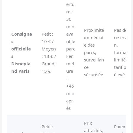
ertu
re :
30
min
Proximité
Pas de
Consigne
Petit :
ava
immédiat
réservati
s
10 € /
nt le
e des
n,
officielle
Moyen
parc
parcs,
formats
s
: 13 € /
Fer
surveillan
limités,
Disneyla
Grand :
met
ce
tarif plus
nd Paris
15 €
ure
sécurisée
élevé
:
+45
min
apr
ès
Prix
Petit :
Paiemen
attractifs,