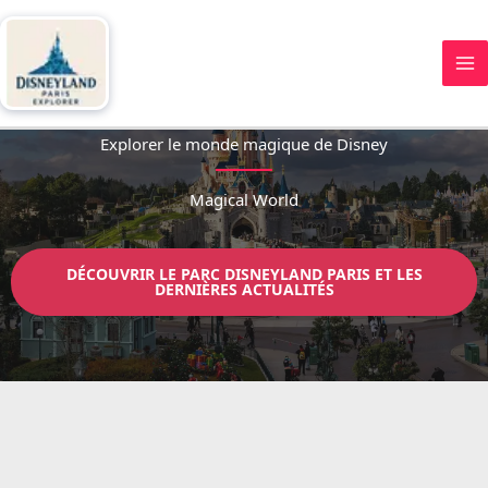
Aller
au
contenu
Explorer le monde magique de Disney
Magical World
DÉCOUVRIR LE PARC DISNEYLAND PARIS ET LES
DERNIÈRES ACTUALITÉS