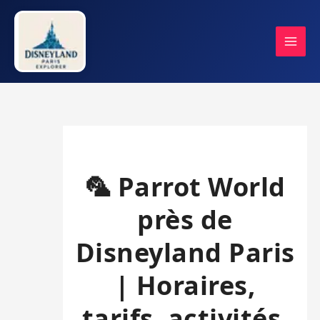
Aller
au
contenu
🦜 Parrot World
près de
Disneyland Paris
| Horaires,
tarifs, activités,