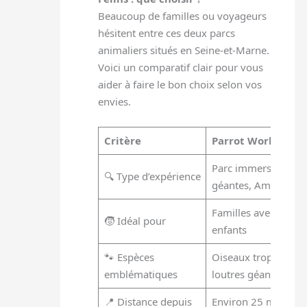
Beaucoup de familles ou voyageurs
hésitent entre ces deux parcs
animaliers situés en Seine-et-Marne.
Voici un comparatif clair pour vous
aider à faire le bon choix selon vos
envies.
Critère
Parrot World
Parc immersif (voliè
🔍 Type d’expérience
géantes, Amazonie)
Familles avec jeune
🧒 Idéal pour
enfants
🐾 Espèces
Oiseaux tropicaux, j
emblématiques
loutres géantes
📍 Distance depuis
Environ 25 min (Cré