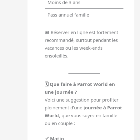
Moins de 3 ans
Grat
Pass annuel famille
À pa
🎟️ Réserver en ligne est fortement
recommandé, surtout pendant les
vacances ou les week-ends
ensoleillés.
🗓️ Que faire à Parrot World en
une journée ?
Voici une suggestion pour profiter
pleinement d’une
journée à Parrot
World
, que vous soyez en famille
ou en couple :
✅ Matin