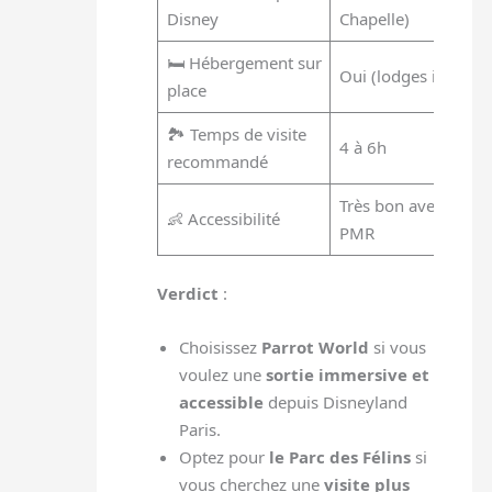
Disney
Chapelle)
🛏️ Hébergement sur
Oui (lodges immersi
place
🏞️ Temps de visite
4 à 6h
recommandé
Très bon avec pouss
👶 Accessibilité
PMR
Verdict
:
Choisissez
Parrot World
si vous
voulez une
sortie immersive et
accessible
depuis Disneyland
Paris.
Optez pour
le Parc des Félins
si
vous cherchez une
visite plus