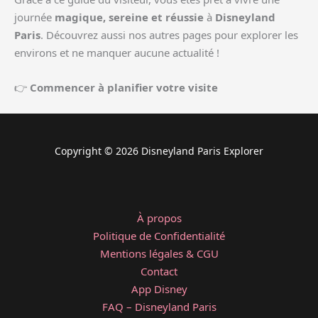
journée
magique, sereine et réussie
à
Disneyland
Paris
. Découvrez aussi nos autres pages pour explorer les
environs et ne manquer aucune actualité !
👉
Commencer à planifier votre visite
Copyright © 2026 Disneyland Paris Explorer
À propos
Politique de Confidentialité
Mentions légales & CGU
Contact
App Disney
FAQ – Disneyland Paris