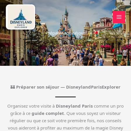
Aller
au
contenu
Préparer son séjour
🏰
Préparer son séjour — DisneylandParisExplorer
Organisez votre visite à
Disneyland Paris
comme un pro
grâce à ce
guide complet
. Que vous soyez un visiteur
régulier ou que ce soit votre première fois, nos conseils
vous aideront à profiter au maximum de la magie Disney