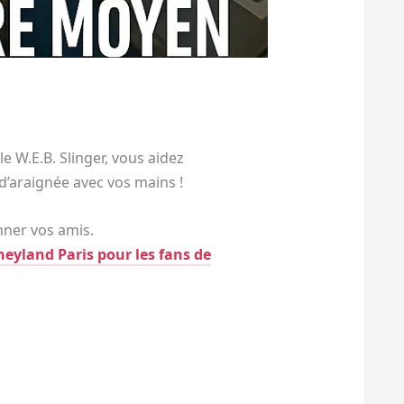
e W.E.B. Slinger, vous aidez
 d’araignée avec vos mains !
ner vos amis.
neyland Paris pour les fans de