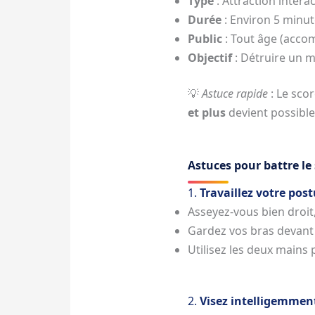
Type
: Attraction intera
Durée
: Environ 5 minu
Public
: Tout âge (acco
Objectif
: Détruire un m
💡
Astuce rapide
: Le sco
et plus
devient possible
Astuces pour battre l
1.
Travaillez votre pos
Asseyez-vous bien droit,
Gardez vos bras devant 
Utilisez les deux mains p
2.
Visez intelligemmen