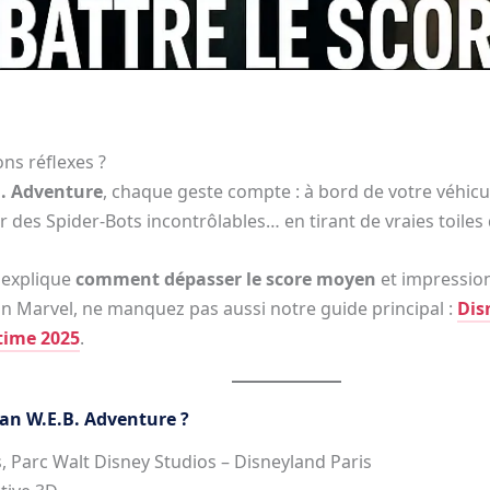
ns réflexes ?
. Adventure
, chaque geste compte : à bord de votre véhicul
 des Spider-Bots incontrôlables… en tirant de vraies toiles
s explique
comment dépasser le score moyen
et impression
fan Marvel, ne manquez pas aussi notre guide principal :
Dis
ltime 2025
.
an W.E.B. Adventure ?
 Parc Walt Disney Studios – Disneyland Paris