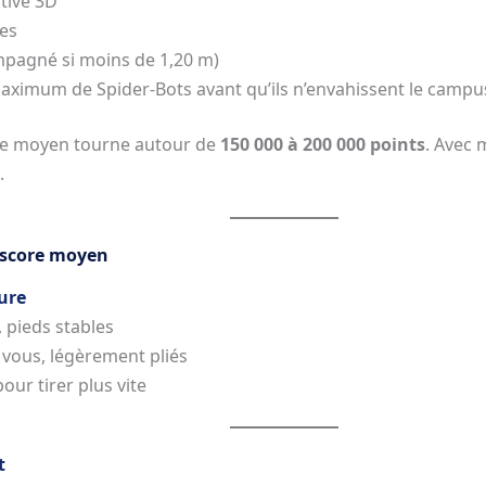
ctive 3D
tes
mpagné si moins de 1,20 m)
aximum de Spider-Bots avant qu’ils n’envahissent le campu
re moyen tourne autour de
150 000 à 200 000 points
. Avec 
.
e score moyen
ture
 pieds stables
vous, légèrement pliés
our tirer plus vite
t