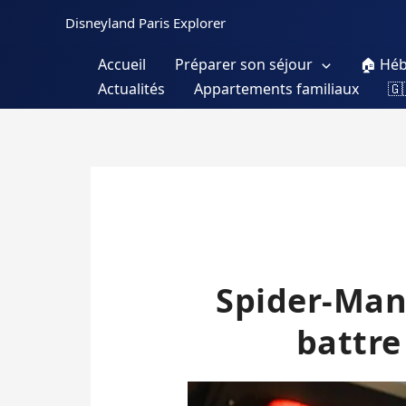
Aller
Disneyland Paris Explorer
au
contenu
Accueil
Préparer son séjour
🏠 Hé
Actualités
Appartements familiaux
🇬
Spider-Man
battre