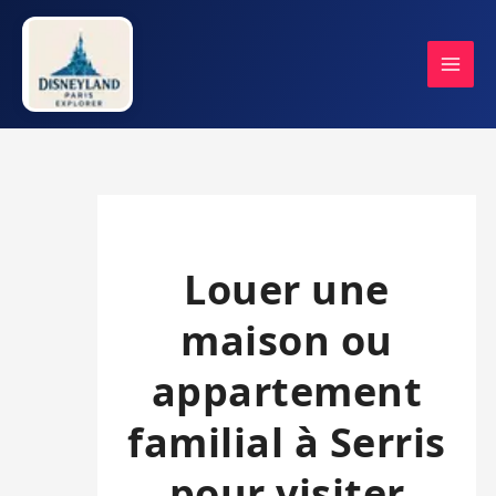
Aller
au
contenu
Louer une
maison ou
appartement
familial à Serris
pour visiter