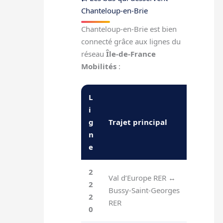
Chanteloup-en-Brie
Chanteloup-en-Brie est bien
connecté grâce aux lignes du
réseau
Île-de-France
Mobilités
:
L
i
g
Trajet principal
Points
n
e
2
Val d’Europe RER ↔
Relie 
2
Bussy-Saint-Georges
centre
2
RER
Georg
0