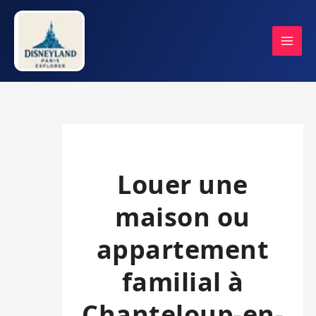
Aller
au
contenu
Louer une
maison ou
appartement
familial à
Chanteloup-en-