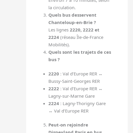
Environ 7 à 10 minutes, selon
la circulation.
Quels bus desservent
Chanteloup-en-Brie ?
Les lignes
2220, 2222 et
2224
(réseau Île-de-France
Mobilités).
Quels sont les trajets de ces
bus ?
2220
: Val d’Europe RER ↔
Bussy-Saint-Georges RER
2222
: Val d’Europe RER ↔
Lagny-sur-Marne Gare
2224
: Lagny-Thorigny Gare
↔ Val d’Europe RER
Peut-on rejoindre
Disneyland Paris en bus