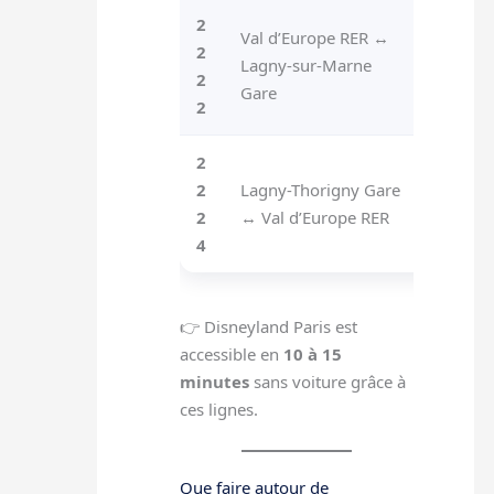
2
Val d’Europe RER ↔
2
Connec
Lagny-sur-Marne
2
d’Eur
Gare
2
2
2
Lagny-Thorigny Gare
Relie
L
2
↔ Val d’Europe RER
Val d
4
👉 Disneyland Paris est
accessible en
10 à 15
minutes
sans voiture grâce à
ces lignes.
Que faire autour de