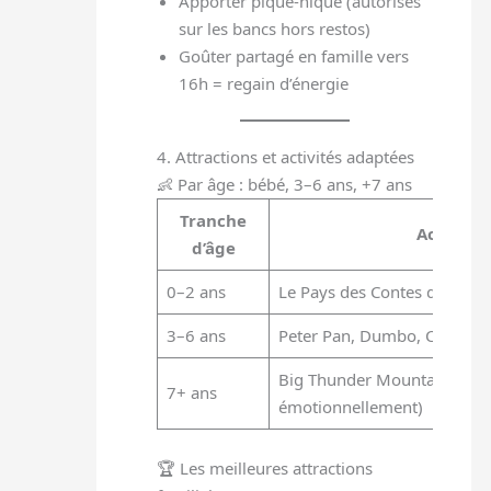
Apporter pique-nique (autorisés
sur les bancs hors restos)
Goûter partagé en famille vers
16h = regain d’énergie
4. Attractions et activités adaptées
👶 Par âge : bébé, 3–6 ans, +7 ans
Tranche
Activit
d’âge
0–2 ans
Le Pays des Contes de Fées, C
3–6 ans
Peter Pan, Dumbo, Cars Road
Big Thunder Mountain, Buzz 
7+ ans
émotionnellement)
🏆 Les meilleures attractions