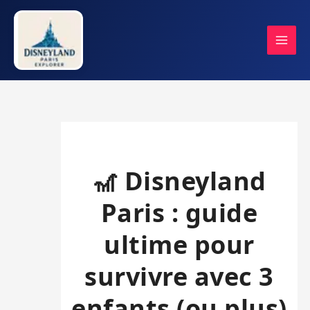
Aller
au
contenu
🎢 Disneyland
Paris : guide
ultime pour
survivre avec 3
enfants (ou plus)