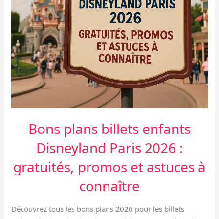
:
gratuités,
promos
et
astuces
à
connaître
Bons plans billets enfants
Disneyland Paris 2026 :
gratuités, promos et astuces à
connaître
Découvrez tous les bons plans 2026 pour les billets