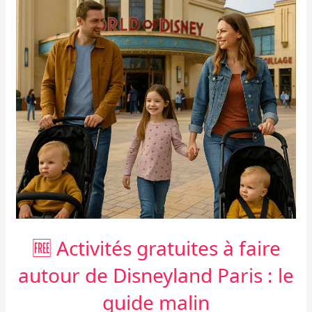
faire
autour
de
Disneyland
Paris
:
le
guide
malin
🆓 Activités gratuites à faire
autour de Disneyland Paris : le
guide malin