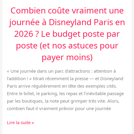
2026
Combien coûte vraiment une
?
journée à Disneyland Paris en
Le
budget
2026 ? Le budget poste par
poste
poste (et nos astuces pour
par
poste
payer moins)
(et
nos
« Une journée dans un parc d’attractions : attention à
astuces
l’addition ! » titrait récemment la presse — et Disneyland
pour
Paris arrive régulièrement en tête des exemples cités.
payer
Entre le billet, le parking, les repas et l’inévitable passage
moins)
par les boutiques, la note peut grimper très vite. Alors,
combien faut-il vraiment prévoir pour une journée
Lire la suite »