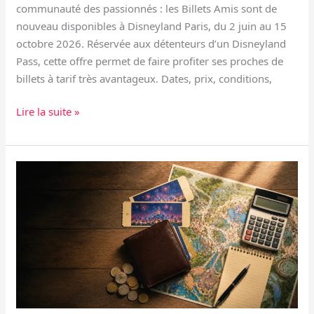
communauté des passionnés : les Billets Amis sont de
nouveau disponibles à Disneyland Paris, du 2 juin au 15
octobre 2026. Réservée aux détenteurs d’un Disneyland
Pass, cette offre permet de faire profiter ses proches de
billets à tarif très avantageux. Dates, prix, conditions,
Lire la suite »
Combien
coûte
vraiment
une
journée
à
Disneyland
Paris
en