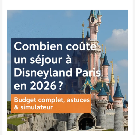
💸
Combien
coûte
un
séjour
à
Disneyland
Paris
en
2026
?
Budget
complet,
astuces
&
simulateur