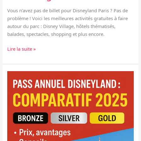
Vous n’avez pas de billet pour Disneyland Paris ? Pas de
problème ! Voici les meilleures activités gratuites à faire
autour du parc : Disney Village, hôtels thématisés,
balades, spectacles, shopping et plus encore.
Lire la suite »
🎟️
Pass
annuel
Disneyland
Paris
2025
:
pour
qui,