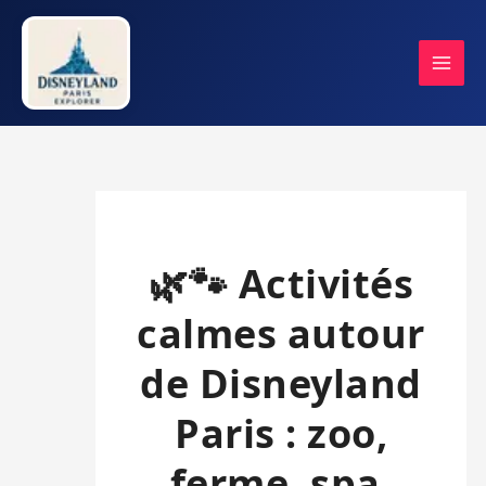
Aller
au
contenu
🌿🐾 Activités
calmes autour
de Disneyland
Paris : zoo,
ferme, spa,