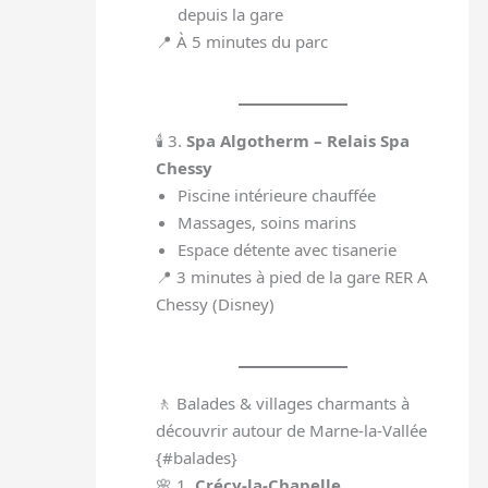
depuis la gare
📍 À 5 minutes du parc
🕯️ 3.
Spa Algotherm – Relais Spa
Chessy
Piscine intérieure chauffée
Massages, soins marins
Espace détente avec tisanerie
📍 3 minutes à pied de la gare RER A
Chessy (Disney)
🚶 Balades & villages charmants à
découvrir autour de Marne-la-Vallée
{#balades}
🌸 1.
Crécy-la-Chapelle