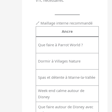
VTC nécessaires.
🔗 Maillage interne recommandé
Ancre
/parc
Que faire à Parrot World ?
famil
/hebe
Dormir à Villages Nature
paris
/bien
Spas et détente à Marne-la-Vallée
disne
Week-end calme autour de
/itin
Disney
disne
Que faire autour de Disney avec
/sort