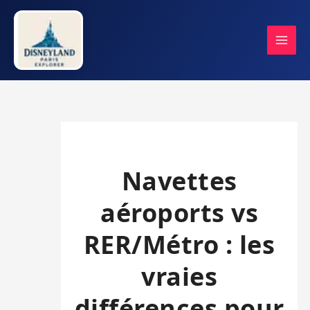
Aller
au
contenu
Navettes
aéroports vs
RER/Métro : les
vraies
différences pour