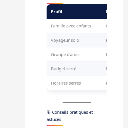
Profil
Meilleure
Famille avec enfants
Navette (pl
Voyageur solo
RER (rapid
Groupe d’amis
RER ou nave
Budget serré
RER A (meil
Horaires serrés
RER (plus de
🎯 Conseils pratiques et
astuces