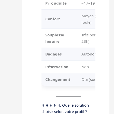
Prix adulte
~17–19 €
Moyen (banquette
Confort
foule)
Souplesse
Très bonne (RER ju
horaire
23h)
Bagages
Autonome
Réservation
Non
Changement
Oui (souvent à Châ
👨‍👩‍👧‍👦 4. Quelle solution
choisir selon votre profil ?