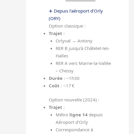
✈️ Depuis l’aéroport d’Orly
(ORY)
Option classique :
Trajet
:
Orlyval → Antony
RER B jusqu’à Châtelet-les-
Halles
RER A vers Marne-la-Vallée
– Chessy
Durée
: ~1h30
Coût
: ~17 €
Option nouvelle (2024) :
Trajet
:
Métro
ligne 14
depuis
Aéroport d’Orly
Correspondance à