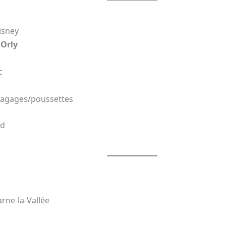
Disney
t
Orly
c
.
 bagages/poussettes
rd
rne-la-Vallée