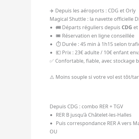
✈️ Depuis les aéroports : CDG et Orly
Magical Shuttle : la navette officielle 
🚌 Départs réguliers depuis
CDG
e
🎟️ Réservation en ligne conseillée
⏱️ Durée : 45 min à 1h15 selon trafi
💶 Prix : 23€ adulte / 10€ enfant env
✅ Confortable, fiable, avec stockage
⚠️ Moins souple si votre vol est tôt/ta
Depuis CDG : combo RER + TGV
RER B jusqu’à Châtelet-les-Halles
Puis correspondance RER A vers Ma
OU