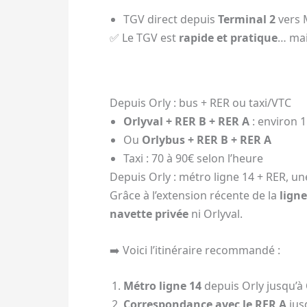
TGV direct depuis
Terminal 2
vers 
✅ Le TGV est
rapide et pratique
… mai
Depuis Orly : bus + RER ou taxi/VTC
Orlyval + RER B + RER A
: environ 
Ou
Orlybus + RER B + RER A
Taxi : 70 à 90€ selon l’heure
Depuis Orly : métro ligne 14 + RER, un
Grâce à l’extension récente de la
lign
navette privée
ni Orlyval.
➡️ Voici l’itinéraire recommandé :
Métro ligne 14
depuis Orly jusqu’à
Correspondance avec le RER A
jus