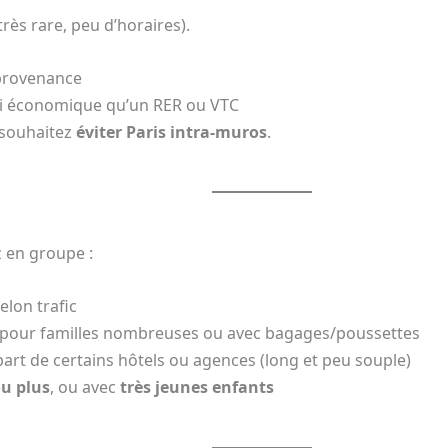
ès rare, peu d’horaires).
a provenance
ussi économique qu’un RER ou VTC
u souhaitez
éviter Paris intra-muros
.
z en groupe :
elon trafic
l pour familles nombreuses ou avec bagages/poussettes
art de certains hôtels ou agences (long et peu souple)
ou plus
, ou avec
très jeunes enfants