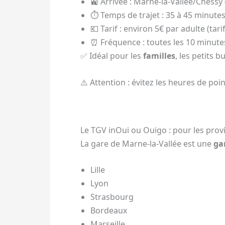
🚉 Arrivée : Marne-la-Vallée/Chessy 
⏱️ Temps de trajet : 35 à 45 minute
💶 Tarif : environ 5€ par adulte (ta
⏰ Fréquence : toutes les 10 minute
✅ Idéal pour les
familles
, les petits 
⚠️ Attention : évitez les heures de po
Le TGV inOui ou Ouigo : pour les prov
La gare de Marne-la-Vallée est une
ga
Lille
Lyon
Strasbourg
Bordeaux
Marseille