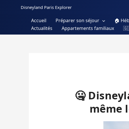
Aller
Disneyland Paris Explorer
au
contenu
Accueil
Préparer son séjour
🏠 Hé
Actualités
Appartements familiaux
🇬
🤐 Disneyl
même le