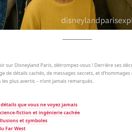
ir sur Disneyland Paris, détrompez-vous ! Derrière ses déco
rge de détails cachés, de messages secrets, et d’hommages 
s les plus avertis – n’ont jamais remarqués.
s détails que vous ne voyez jamais
cience-fiction et ingénierie cachée
illusions et symboles
 du Far West