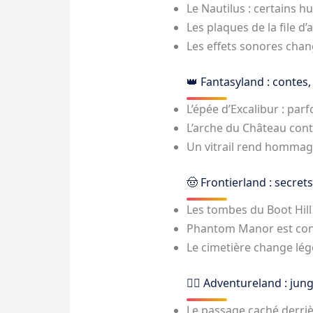
Le Nautilus : certains h
Les plaques de la file d
Les effets sonores chan
👑 Fantasyland : contes,
L’épée d’Excalibur : par
L’arche du Château con
Un vitrail rend hommage
🤠 Frontierland : secret
Les tombes du Boot Hill
Phantom Manor est con
Le cimetière change lég
🏴‍☠️ Adventureland : jun
Le passage caché derri