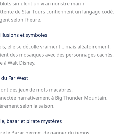
ublots simulent un vrai monstre marin.
’attente de Star Tours contiennent un langage codé.
gent selon l’heure.
 illusions et symboles
fois, elle se décolle vraiment… mais aléatoirement.
tient des mosaïques avec des personnages cachés.
 à Walt Disney.
s du Far West
 ont des jeux de mots macabres.
nectée narrativement à Big Thunder Mountain.
èrement selon la saison.
gle, bazar et pirate mystères
ère le Bazar permet de gagner du temps.