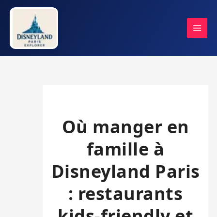
Aller
au
contenu
Où manger en
famille à
Disneyland Paris
: restaurants
kids-friendly et