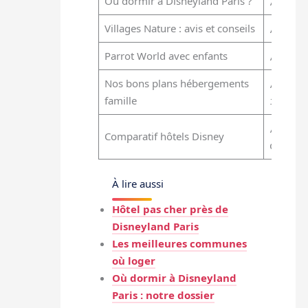
Où dormir à Disneyland Paris ?
/heber
Villages Nature : avis et conseils
/villa
Parrot World avec enfants
/parcs
Nos bons plans hébergements
/bons-
famille
idf/
/heber
Comparatif hôtels Disney
disney
À lire aussi
Hôtel pas cher près de
Disneyland Paris
Les meilleures communes
où loger
Où dormir à Disneyland
Paris : notre dossier