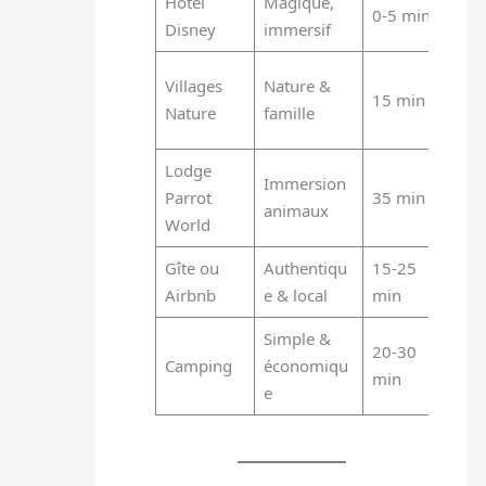
Hôtel
Magique,
0-5 min
30
Disney
immersif
Villages
Nature &
15 min
25
Nature
famille
Lodge
Immersion
Parrot
35 min
0 
animaux
World
Gîte ou
Authentiqu
15-25
10
Airbnb
e & local
min
Simple &
20-30
Camping
économiqu
10
min
e