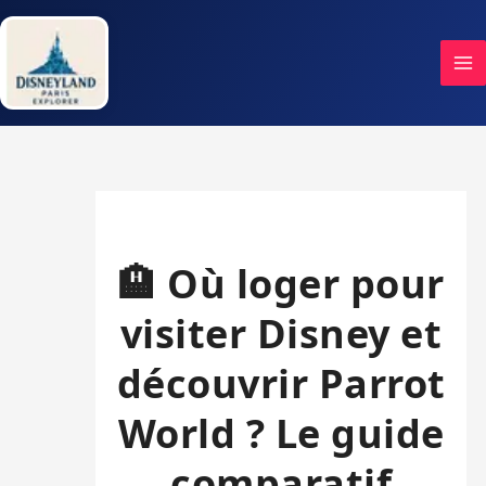
Aller
au
contenu
🏨 Où loger pour
visiter Disney et
découvrir Parrot
World ? Le guide
comparatif